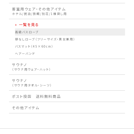
客室用ウェア・その他アイテム
ホテル/民泊/旅館/別荘/1棟貸し用
» 一覧を見る
高級バスローブ
襟なしローブ（フリーサイズ・男女兼用）
バスマット（45×60cm）
ヘアーバンド
サウナノ
（サウナ用ウェア・ハット）
サウナノ
（サウナ用タオル・シーツ）
ポスト投函 送料無料商品
その他アイテム