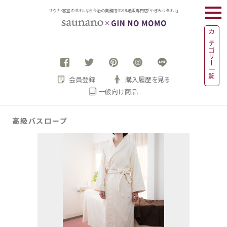
togg
サウナ・客室のタオルなら今治の業務用タオル通販専門店「やぎみつタオル」
navi
カテゴリー一覧
会員登録
購入履歴を見る
一般向け商品
高級バスローブ