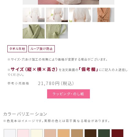
タオル生地
ループ抜け防止
※サイズ・穴あけ加工の有無により価格が変更する場合がございます。
サイズ（縦×横×高さ）
「備考欄」
※
を注文画面の
にご記入の上送信し
てください。
21,780円（税込）
参考小売価格
ラッピング・のし紙
カラーバリエーション
※色見本はイメージです。実際の色とは若干異なる場合があります。