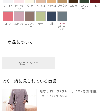
ホワイト
ライトピ
バニラ
ベージュ
キャメル
ブラウン
こげ茶
モスグリ
ワイン
ンク
ーン
ローズ
ムラサキ
ココアグ
若草
紺
NEW
レー
グレーア
ッシュ
商品について
配送について
よく一緒に見られている商品
襟なしローブ（フリーサイズ・男女兼用）
1枚：7,700円（税込）