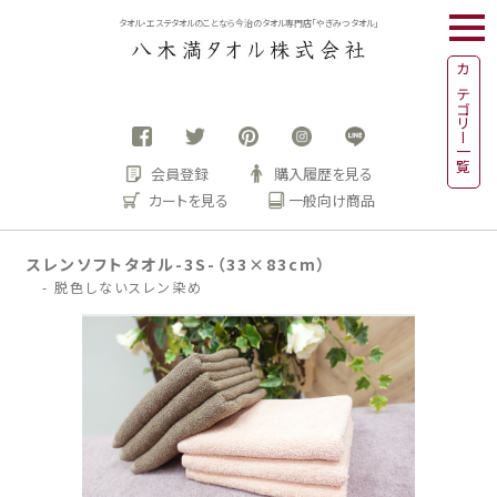
togg
タオル・エステタオルのことなら今治のタオル専門店「やぎみつタオル」
navi
カテゴリー一覧
会員登録
購入履歴を見る
カートを見る
一般向け商品
スレンソフトタオル-3S-（33×83cm）
- 脱色しないスレン染め