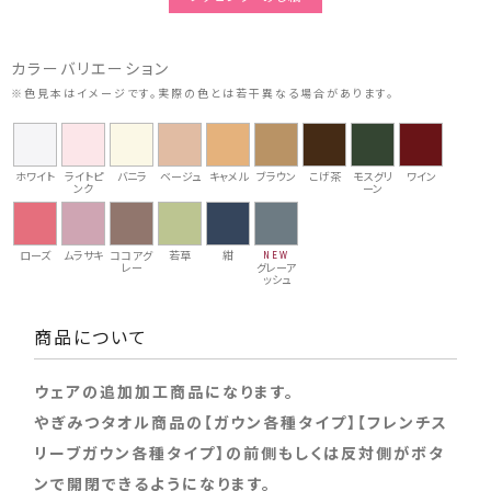
カラーバリエーション
※色見本はイメージです。実際の色とは若干異なる場合があります。
ホワイト
ライトピ
バニラ
ベージュ
キャメル
ブラウン
こげ茶
モスグリ
ワイン
ンク
ーン
ローズ
ムラサキ
ココアグ
若草
紺
NEW
レー
グレーア
ッシュ
商品について
ウェアの追加加工商品になります。
やぎみつタオル商品の【ガウン各種タイプ】【フレンチス
リーブガウン各種タイプ】の前側もしくは反対側がボタ
ンで開閉できるようになります。