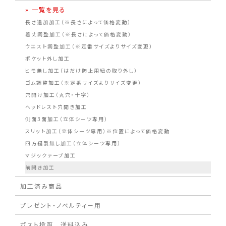
» 一覧を見る
長さ追加加工（※長さによって価格変動）
着丈調整加工（※長さによって価格変動）
ウエスト調整加工（※定番サイズよりサイズ変更）
ポケット外し加工
ヒモ無し加工（はだけ防止用紐の取り外し）
ゴム調整加工（※定番サイズよりサイズ変更）
穴開け加工（丸穴・十字）
ヘッドレスト穴開き加工
側面3面加工（立体シーツ専用）
スリット加工（立体シーツ専用）※位置によって価格変動
四方縫製無し加工（立体シーツ専用）
マジックテープ加工
前開き加工
加工済み商品
プレゼント・ノベルティー用
ポスト投函 送料込み