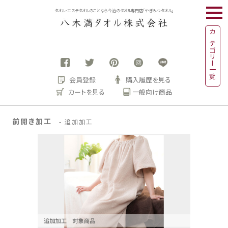
togg
タオル・エステタオルのことなら今治のタオル専門店「やぎみつタオル」
navi
カテゴリー一覧
会員登録
購入履歴を見る
カートを見る
一般向け商品
前開き加工
- 追加加工