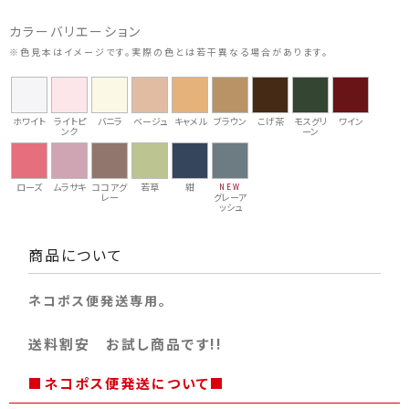
カラーバリエーション
※色見本はイメージです。実際の色とは若干異なる場合があります。
ホワイト
ライトピ
バニラ
ベージュ
キャメル
ブラウン
こげ茶
モスグリ
ワイン
ンク
ーン
ローズ
ムラサキ
ココアグ
若草
紺
NEW
レー
グレーア
ッシュ
商品について
ネコポス便発送専用。
送料割安 お試し商品です!!
■ネコポス便発送について■