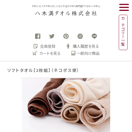
togg
タオル・エステタオルのことなら今治のタオル専門店「やぎみつタオル」
navi
カテゴリー一覧
会員登録
購入履歴を見る
カートを見る
一般向け商品
ソフトタオル【2枚組】（ネコポス便）