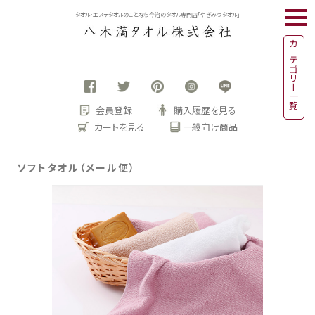
togg
タオル・エステタオルのことなら今治のタオル専門店「やぎみつタオル」
navi
カテゴリー一覧
会員登録
購入履歴を見る
カートを見る
一般向け商品
ソフトタオル（メール便）