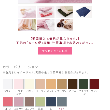
【通常購入と価格が異なります。】
下記の「メール便」専用・注意事項をお読みください。
ラッピング・のし紙
カラーバリエーション
※色見本はイメージです。実際の色とは若干異なる場合があります。
ホワイト
ライトピ
バニラ
ベージュ
キャメル
ブラウン
こげ茶
モスグリ
ワイン
ンク
ーン
ローズ
ムラサキ
ココアグ
若草
紺
NEW