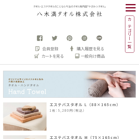
togg
タオル・エステタオルのことなら今治のタオル専門店「やぎみつタオル」
navi
カテゴリー一覧
会員登録
購入履歴を見る
カートを見る
一般向け商品
エステバスタオル L （88×165cm）
1枚：5,280円（税込）
エステバスタオル M （75×165cm）