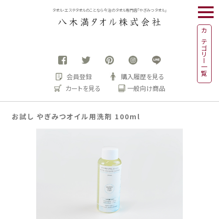
togg
タオル・エステタオルのことなら今治のタオル専門店「やぎみつタオル」
navi
カテゴリー一覧
会員登録
購入履歴を見る
カートを見る
一般向け商品
お試し やぎみつオイル用洗剤 100ml